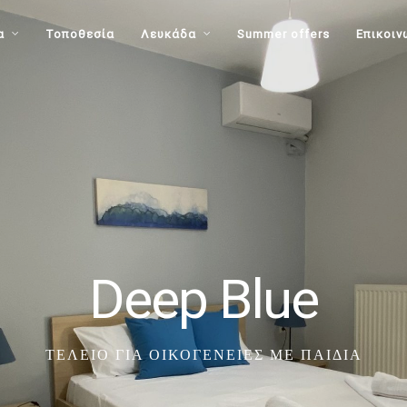
α
Τοποθεσία
Λευκάδα
Summer offers
Επικοιν
Deep Blue
ΤΈΛΕΙΟ ΓΙΑ ΟΙΚΟΓΈΝΕΙΕΣ ΜΕ ΠΑΙΔΙΆ