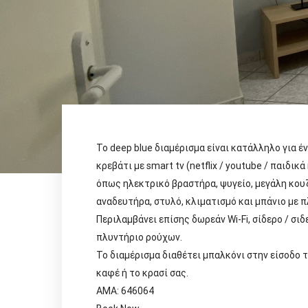
Το deep blue διαμέρισμα είναι κατάλληλο για έν
κρεβάτι με smart tv (netflix / youtube / παιδικ
όπως ηλεκτρικό βραστήρα, ψυγείο, μεγάλη κουζ
αναδευτήρα, στυλό, κλιματισμό και μπάνιο με π
Περιλαμβάνει επίσης δωρεάν Wi-Fi, σίδερο / σ
πλυντήριο ρούχων.
Το διαμέρισμα διαθέτει μπαλκόνι στην είσοδο 
καφέ ή το κρασί σας.
ΑΜΑ: 646064