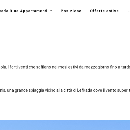
kada Blue Appartamenti
Posizione
Offerte estive
L
isola. I forti venti che soffiano nei mesi estivi da mezzogiorno fino a tard
oannis, una grande spiaggia vicino alla città di Lefkada dove il vento su